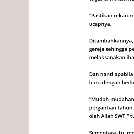
"Pastikan rekan-r
ucapnya.
Ditambahkannya, 
gereja sehingga p
melaksanakan ib
Dan nanti apabil
baru dengan berke
"Mudah-mudahan, k
pergantian tahun.
oleh Allah SWT," 
Sementara itu, me