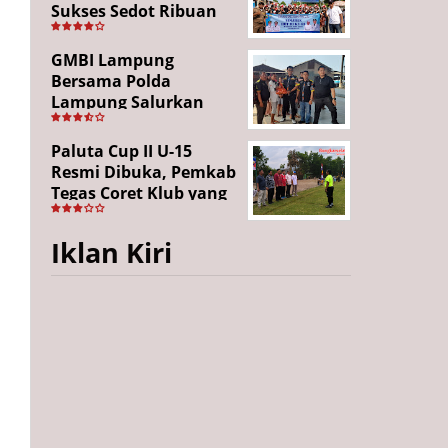
Sukses Sedot Ribuan
Penonton, Enam
Lingkungan Tampil All
GMBI Lampung
Out
Bersama Polda
Lampung Salurkan
Puluhan Paket
Sembako di
Paluta Cup II U-15
Bakauheni, Wujud
Resmi Dibuka, Pemkab
Kepedulian Sambut
Tegas Coret Klub yang
HUT RI ke-81
Gunakan Pemain Luar
Daerah
Iklan Kiri