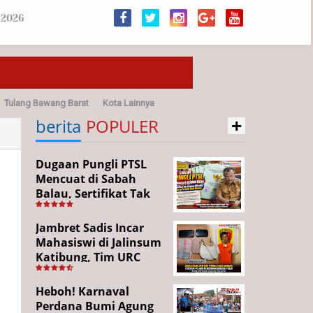
 2026
Tulang Bawang Barat
Kota Lainnya
+
sehatan
berita
POPULER
Dugaan Pungli PTSL
Mencuat di Sabah
Balau, Sertifikat Tak
Kunjung Diterima,
Warga Tempuh Jalur
Jambret Sadis Incar
Hukum
Mahasiswi di Jalinsum
Katibung, Tim URC
Ringkus Pelaku dan
Sita Barang Bukti
Heboh! Karnaval
Perdana Bumi Agung