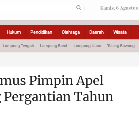
Kamis, 6 Agustus
Hukum
Pendidikan
Olahraga
Daerah
Wisata
Lampung Tengah
Lampung Barat
Lampung Utara
Tulang Bawang
Peristiwa
Olahraga
Pendidikan
Otomotif
Ke
amus Pimpin Apel
 Pergantian Tahun