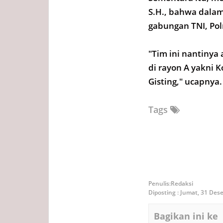
S.H., bahwa dalam
gabungan TNI, Pol
"Tim ini nantinya
di rayon A yakni K
Gisting," ucapnya.
Tags
Redaksi
Diposting :
Jumat, 31 Des
Bagikan ini ke