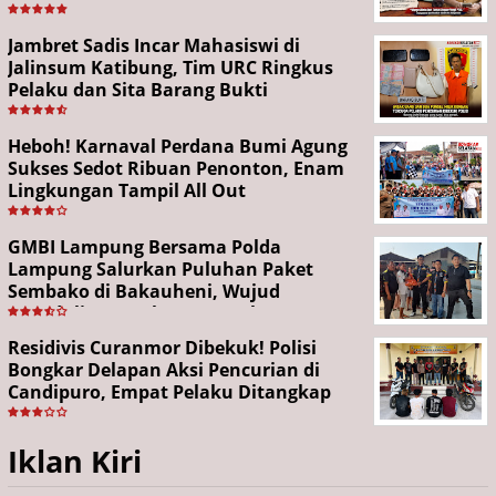
Jambret Sadis Incar Mahasiswi di
Jalinsum Katibung, Tim URC Ringkus
Pelaku dan Sita Barang Bukti
Heboh! Karnaval Perdana Bumi Agung
Sukses Sedot Ribuan Penonton, Enam
Lingkungan Tampil All Out
GMBI Lampung Bersama Polda
Lampung Salurkan Puluhan Paket
Sembako di Bakauheni, Wujud
Kepedulian Sambut HUT RI ke-81
Residivis Curanmor Dibekuk! Polisi
Bongkar Delapan Aksi Pencurian di
Candipuro, Empat Pelaku Ditangkap
Iklan Kiri