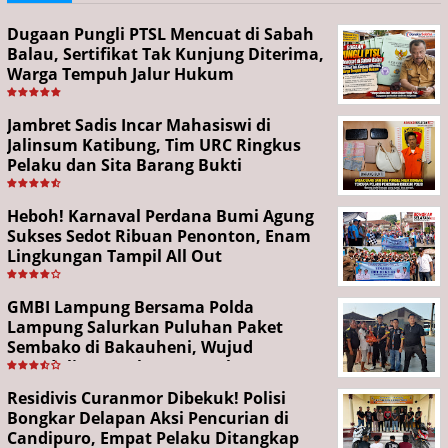
Dugaan Pungli PTSL Mencuat di Sabah
Balau, Sertifikat Tak Kunjung Diterima,
Warga Tempuh Jalur Hukum
Jambret Sadis Incar Mahasiswi di
Jalinsum Katibung, Tim URC Ringkus
Pelaku dan Sita Barang Bukti
Heboh! Karnaval Perdana Bumi Agung
Sukses Sedot Ribuan Penonton, Enam
Lingkungan Tampil All Out
GMBI Lampung Bersama Polda
Lampung Salurkan Puluhan Paket
Sembako di Bakauheni, Wujud
Kepedulian Sambut HUT RI ke-81
Residivis Curanmor Dibekuk! Polisi
Bongkar Delapan Aksi Pencurian di
Candipuro, Empat Pelaku Ditangkap