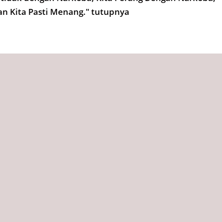
 Kita Pasti Menang." tutupnya
et 2022,