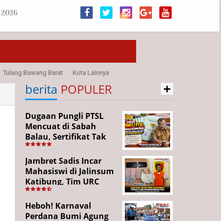
 2026
Tulang Bawang Barat
Kota Lainnya
+
sehatan
berita
POPULER
Dugaan Pungli PTSL
Mencuat di Sabah
Balau, Sertifikat Tak
Kunjung Diterima,
Warga Tempuh Jalur
Jambret Sadis Incar
Hukum
Mahasiswi di Jalinsum
Katibung, Tim URC
Ringkus Pelaku dan
Sita Barang Bukti
Heboh! Karnaval
Perdana Bumi Agung