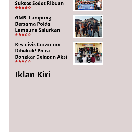
Sukses Sedot Ribuan
Penonton, Enam
Lingkungan Tampil All
GMBI Lampung
Out
Bersama Polda
Lampung Salurkan
Puluhan Paket
Sembako di
Residivis Curanmor
Bakauheni, Wujud
Dibekuk! Polisi
Kepedulian Sambut
Bongkar Delapan Aksi
HUT RI ke-81
Pencurian di
Candipuro, Empat
Iklan Kiri
Pelaku Ditangkap