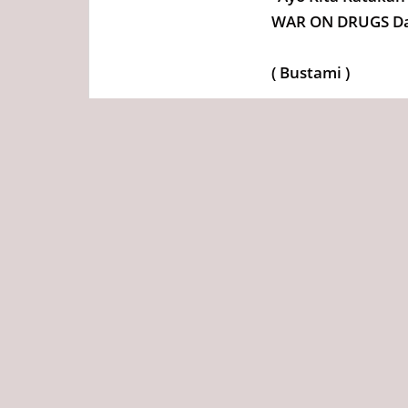
WAR ON DRUGS Dan
( Bustami )
Tags
Redaksi
Diposting :
Selasa, 15 Mar
Bagikan ini ke
No related post available