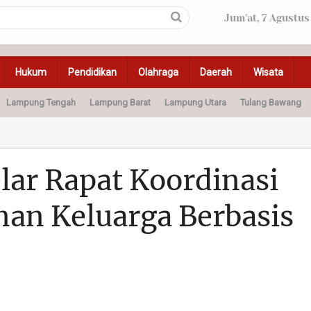
Jum'at, 7 Agustus
Hukum
Pendidikan
Olahraga
Daerah
Wisata
Lampung Tengah
Lampung Barat
Lampung Utara
Tulang Bawang
Peristiwa
Olahraga
Pendidikan
Otomotif
Ke
ar Rapat Koordinasi
an Keluarga Berbasis