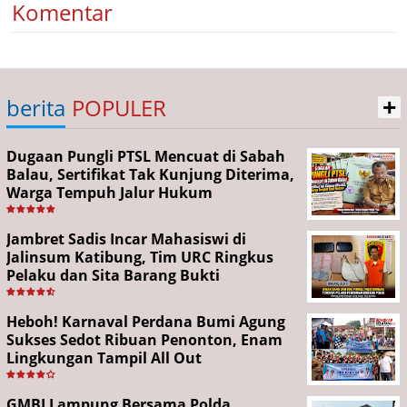
Komentar
+
berita
POPULER
Dugaan Pungli PTSL Mencuat di Sabah
Balau, Sertifikat Tak Kunjung Diterima,
Warga Tempuh Jalur Hukum
Jambret Sadis Incar Mahasiswi di
Jalinsum Katibung, Tim URC Ringkus
Pelaku dan Sita Barang Bukti
Heboh! Karnaval Perdana Bumi Agung
Sukses Sedot Ribuan Penonton, Enam
Lingkungan Tampil All Out
GMBI Lampung Bersama Polda