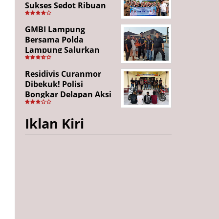
Sukses Sedot Ribuan
Penonton, Enam
Lingkungan Tampil All
GMBI Lampung
Out
Bersama Polda
Lampung Salurkan
Puluhan Paket
Sembako di
Residivis Curanmor
Bakauheni, Wujud
Dibekuk! Polisi
Kepedulian Sambut
Bongkar Delapan Aksi
HUT RI ke-81
Pencurian di
Candipuro, Empat
Iklan Kiri
Pelaku Ditangkap