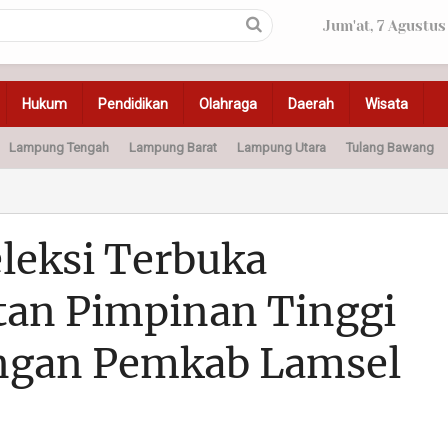
Jum'at, 7 Agustus
Hukum
Pendidikan
Olahraga
Daerah
Wisata
Lampung Tengah
Lampung Barat
Lampung Utara
Tulang Bawang
Peristiwa
Olahraga
Pendidikan
Otomotif
Ke
eksi Terbuka
atan Pimpinan Tinggi
ngan Pemkab Lamsel