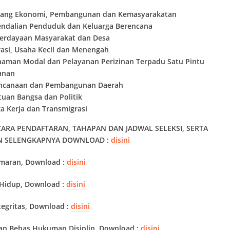
Bidang Ekonomi, Pembangunan dan Kemasyarakatan
endalian Penduduk dan Keluarga Berencana
erdayaan Masyarakat dan Desa
asi, Usaha Kecil dan Menengah
naman Modal dan Pelayanan Perizinan Terpadu Satu Pintu
anan
encanaan dan Pembangunan Daerah
uan Bangsa dan Politik
a Kerja dan Transmigrasi
CARA PENDAFTARAN, TAHAPAN DAN JADWAL SELEKSI, SERTA
IN SELENGKAPNYA DOWNLOAD :
disini
maran, Download :
disini
Hidup, Download :
disini
egritas, Download :
disini
n Bebas Hukuman Disiplin, Download :
disini