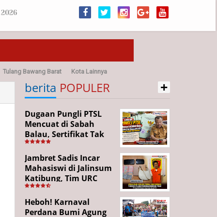
 2026
Tulang Bawang Barat
Kota Lainnya
+
sehatan
berita
POPULER
Dugaan Pungli PTSL
Mencuat di Sabah
Balau, Sertifikat Tak
Kunjung Diterima,
Warga Tempuh Jalur
Jambret Sadis Incar
Hukum
Mahasiswi di Jalinsum
Katibung, Tim URC
Ringkus Pelaku dan
Sita Barang Bukti
Heboh! Karnaval
Perdana Bumi Agung