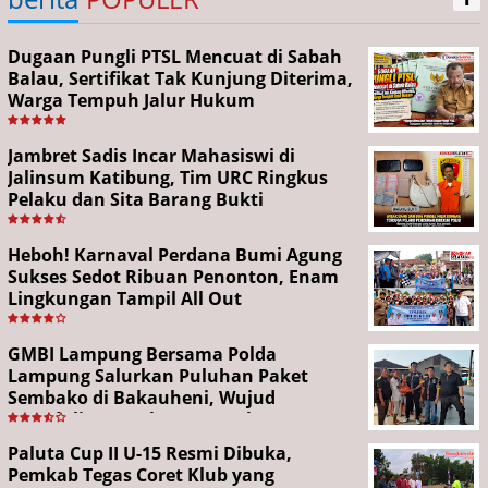
Dugaan Pungli PTSL Mencuat di Sabah
Balau, Sertifikat Tak Kunjung Diterima,
Warga Tempuh Jalur Hukum
Jambret Sadis Incar Mahasiswi di
Jalinsum Katibung, Tim URC Ringkus
Pelaku dan Sita Barang Bukti
Heboh! Karnaval Perdana Bumi Agung
Sukses Sedot Ribuan Penonton, Enam
Lingkungan Tampil All Out
GMBI Lampung Bersama Polda
Lampung Salurkan Puluhan Paket
Sembako di Bakauheni, Wujud
Kepedulian Sambut HUT RI ke-81
Paluta Cup II U-15 Resmi Dibuka,
Pemkab Tegas Coret Klub yang