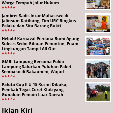
Warga Tempuh Jalur Hukum
Jambret Sadis Incar Mahasiswi di
Jalinsum Katibung, Tim URC Ringkus
Pelaku dan Sita Barang Bukti
Heboh! Karnaval Perdana Bumi Agung
Sukses Sedot Ribuan Penonton, Enam
Lingkungan Tampil All Out
GMBI Lampung Bersama Polda
Lampung Salurkan Puluhan Paket
Sembako di Bakauheni, Wujud
Kepedulian Sambut HUT RI ke-81
Paluta Cup II U-15 Resmi Dibuka,
Pemkab Tegas Coret Klub yang
Gunakan Pemain Luar Daerah
Iklan Kiri