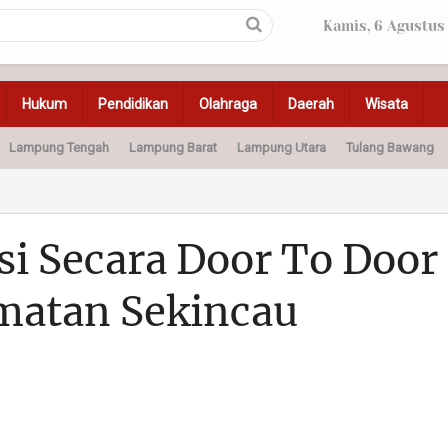
Kamis, 6 Agustus
Hukum
Pendidikan
Olahraga
Daerah
Wisata
Lampung Tengah
Lampung Barat
Lampung Utara
Tulang Bawang
Peristiwa
Olahraga
Pendidikan
Otomotif
Ke
si Secara Door To Door
matan Sekincau