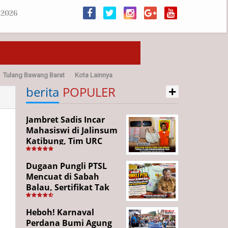
 2026
Tulang Bawang Barat
Kota Lainnya
+
sehatan
berita
POPULER
Jambret Sadis Incar
Mahasiswi di Jalinsum
Katibung, Tim URC
Ringkus Pelaku dan
Sita Barang Bukti
Dugaan Pungli PTSL
Mencuat di Sabah
Balau, Sertifikat Tak
Kunjung Diterima,
Warga Tempuh Jalur
Heboh! Karnaval
Hukum
Perdana Bumi Agung