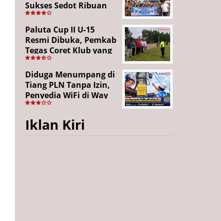
Sukses Sedot Ribuan
Penonton, Enam
Lingkungan Tampil All
Paluta Cup II U-15
Out
Resmi Dibuka, Pemkab
Tegas Coret Klub yang
Gunakan Pemain Luar
Daerah
Diduga Menumpang di
Tiang PLN Tanpa Izin,
Penyedia WiFi di Way
Kanan Mangkir dari
Panggilan
Iklan Kiri