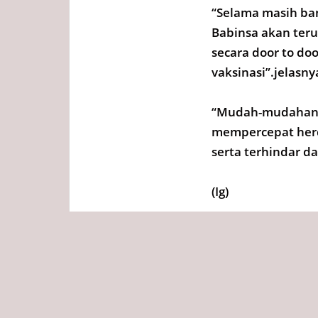
“Selama masih ba
Babinsa akan teru
secara door to d
vaksinasi”.jelasny
“Mudah-mudahan d
mempercepat her
serta terhindar d
(Ig)
Tags