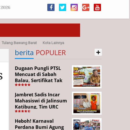
 2026
Tulang Bawang Barat
Kota Lainnya
+
sehatan
berita
POPULER
Dugaan Pungli PTSL
s
Mencuat di Sabah
Balau, Sertifikat Tak
Kunjung Diterima,
Warga Tempuh Jalur
Jambret Sadis Incar
Hukum
Mahasiswi di Jalinsum
Katibung, Tim URC
Ringkus Pelaku dan
Sita Barang Bukti
Heboh! Karnaval
Perdana Bumi Agung