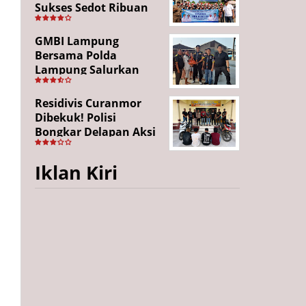
Sukses Sedot Ribuan
Penonton, Enam
Lingkungan Tampil All
GMBI Lampung
Out
Bersama Polda
Lampung Salurkan
Puluhan Paket
Sembako di
Residivis Curanmor
Bakauheni, Wujud
Dibekuk! Polisi
Kepedulian Sambut
Bongkar Delapan Aksi
HUT RI ke-81
Pencurian di
Candipuro, Empat
Iklan Kiri
Pelaku Ditangkap