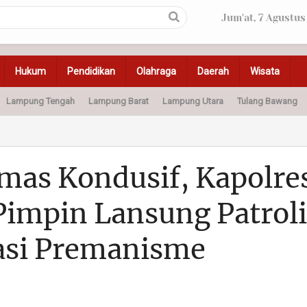
Jum'at, 7 Agustus
Hukum
Pendidikan
Olahraga
Daerah
Wisata
Lampung Tengah
Lampung Barat
Lampung Utara
Tulang Bawang
Peristiwa
Olahraga
Pendidikan
Otomotif
Ke
mas Kondusif, Kapolre
impin Lansung Patroli
asi Premanisme