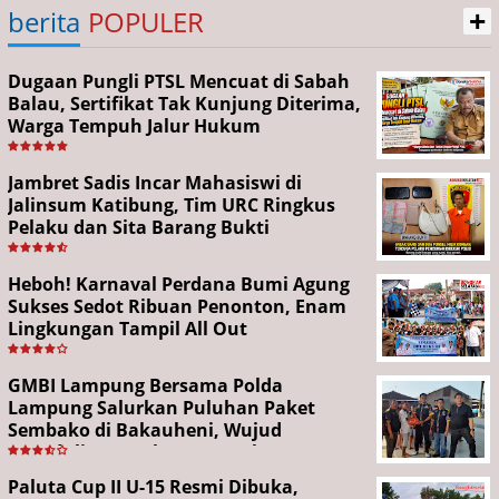
+
berita
POPULER
Dugaan Pungli PTSL Mencuat di Sabah
Balau, Sertifikat Tak Kunjung Diterima,
Warga Tempuh Jalur Hukum
Jambret Sadis Incar Mahasiswi di
Jalinsum Katibung, Tim URC Ringkus
Pelaku dan Sita Barang Bukti
Heboh! Karnaval Perdana Bumi Agung
Sukses Sedot Ribuan Penonton, Enam
Lingkungan Tampil All Out
GMBI Lampung Bersama Polda
Lampung Salurkan Puluhan Paket
Sembako di Bakauheni, Wujud
Kepedulian Sambut HUT RI ke-81
Paluta Cup II U-15 Resmi Dibuka,