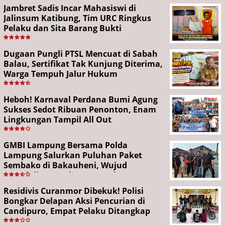
Jambret Sadis Incar Mahasiswi di
Jalinsum Katibung, Tim URC Ringkus
Pelaku dan Sita Barang Bukti
Dugaan Pungli PTSL Mencuat di Sabah
Balau, Sertifikat Tak Kunjung Diterima,
Warga Tempuh Jalur Hukum
Heboh! Karnaval Perdana Bumi Agung
Sukses Sedot Ribuan Penonton, Enam
Lingkungan Tampil All Out
GMBI Lampung Bersama Polda
Lampung Salurkan Puluhan Paket
Sembako di Bakauheni, Wujud
Kepedulian Sambut HUT RI ke-81
Residivis Curanmor Dibekuk! Polisi
Bongkar Delapan Aksi Pencurian di
Candipuro, Empat Pelaku Ditangkap