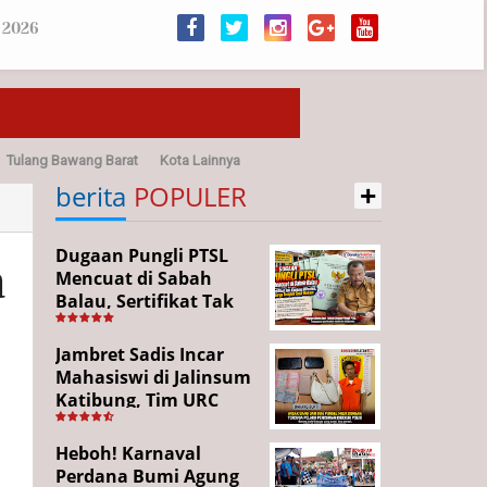
 2026
Tulang Bawang Barat
Kota Lainnya
+
sehatan
berita
POPULER
Dugaan Pungli PTSL
a
Mencuat di Sabah
Balau, Sertifikat Tak
Kunjung Diterima,
Warga Tempuh Jalur
Jambret Sadis Incar
Hukum
Mahasiswi di Jalinsum
Katibung, Tim URC
Ringkus Pelaku dan
Sita Barang Bukti
Heboh! Karnaval
Perdana Bumi Agung