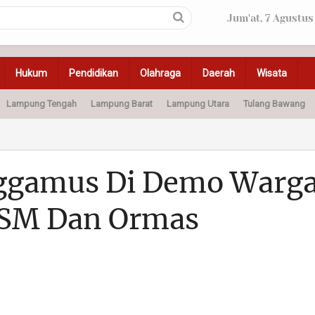
Jum'at, 7 Agustus
Hukum
Pendidikan
Olahraga
Daerah
Wisata
Lampung Tengah
Lampung Barat
Lampung Utara
Tulang Bawang
Peristiwa
Olahraga
Pendidikan
Otomotif
Ke
nggamus Di Demo Warg
LSM Dan Ormas