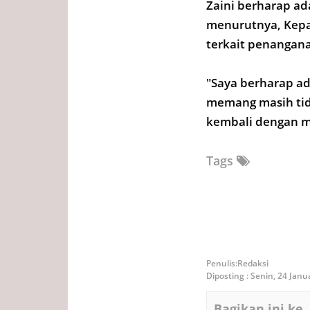
Zaini berharap ad
menurutnya, Kepa
terkait penangan
"Saya berharap ad
memang masih tid
kembali dengan ma
Tags
Redaksi
Diposting :
Senin, 24 Janu
Bagikan ini ke