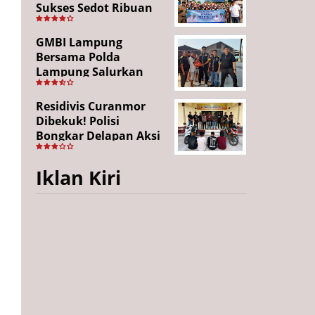
Sukses Sedot Ribuan
Penonton, Enam
Lingkungan Tampil All
GMBI Lampung
Out
Bersama Polda
Lampung Salurkan
Puluhan Paket
Sembako di
Residivis Curanmor
Bakauheni, Wujud
Dibekuk! Polisi
Kepedulian Sambut
Bongkar Delapan Aksi
HUT RI ke-81
Pencurian di
Candipuro, Empat
Iklan Kiri
Pelaku Ditangkap