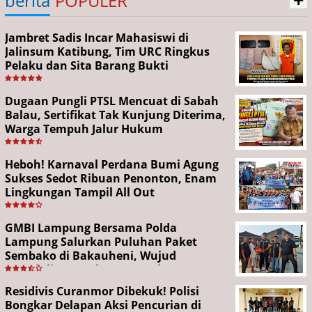
berita
POPULER
Jambret Sadis Incar Mahasiswi di
Jalinsum Katibung, Tim URC Ringkus
Pelaku dan Sita Barang Bukti
Dugaan Pungli PTSL Mencuat di Sabah
Balau, Sertifikat Tak Kunjung Diterima,
Warga Tempuh Jalur Hukum
Heboh! Karnaval Perdana Bumi Agung
Sukses Sedot Ribuan Penonton, Enam
Lingkungan Tampil All Out
GMBI Lampung Bersama Polda
Lampung Salurkan Puluhan Paket
Sembako di Bakauheni, Wujud
Kepedulian Sambut HUT RI ke-81
Residivis Curanmor Dibekuk! Polisi
Bongkar Delapan Aksi Pencurian di