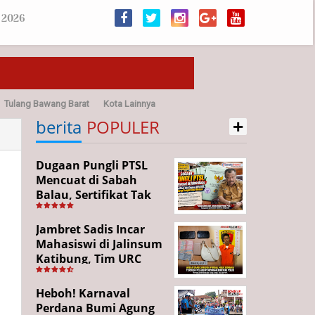
 2026
Tulang Bawang Barat
Kota Lainnya
+
sehatan
berita
POPULER
Dugaan Pungli PTSL
Mencuat di Sabah
Balau, Sertifikat Tak
Kunjung Diterima,
Warga Tempuh Jalur
Jambret Sadis Incar
Hukum
Mahasiswi di Jalinsum
Katibung, Tim URC
Ringkus Pelaku dan
Sita Barang Bukti
Heboh! Karnaval
Perdana Bumi Agung