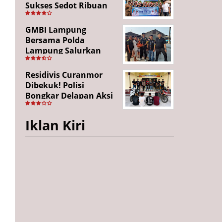
Sukses Sedot Ribuan
Penonton, Enam
Lingkungan Tampil All
GMBI Lampung
Out
Bersama Polda
Lampung Salurkan
Puluhan Paket
Sembako di
Residivis Curanmor
Bakauheni, Wujud
Dibekuk! Polisi
Kepedulian Sambut
Bongkar Delapan Aksi
HUT RI ke-81
Pencurian di
Candipuro, Empat
Iklan Kiri
Pelaku Ditangkap