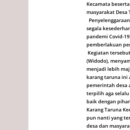
Kecamata beserta 
masyarakat Desa
Penyelenggaraan 
segala kesederhan
pandemi Covid-19
pemberlakuan pem
Kegiatan tersebut
(Widodo), menyam
menjadi lebih maj
karang taruna ini
pemerintah desa a
terpilih aga sela
baik dengan piha
Karang Taruna Ke
pun nanti yang te
desa dan masyara