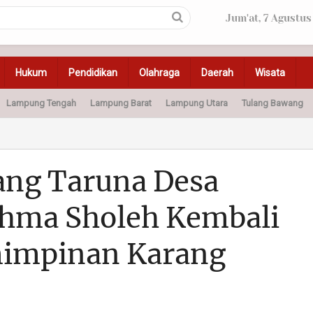
Jum'at, 7 Agustus
Hukum
Pendidikan
Olahraga
Daerah
Wisata
Lampung Tengah
Lampung Barat
Lampung Utara
Tulang Bawang
Peristiwa
Olahraga
Pendidikan
Otomotif
Ke
ang Taruna Desa
hma Sholeh Kembali
impinan Karang